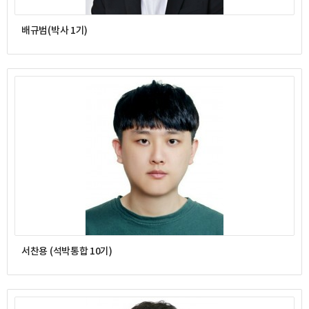
배규범(박사 1기)
서찬용 (석박통합 10기)