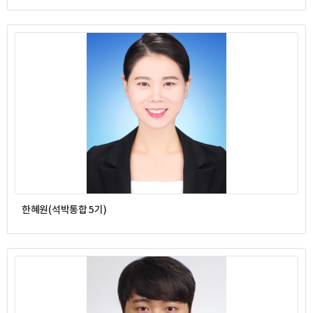
한혜원(석박통합 5기)